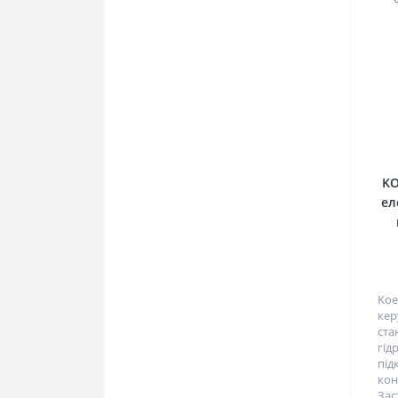
KO
ел
Koe
кер
с
гід
під
ко
Зас