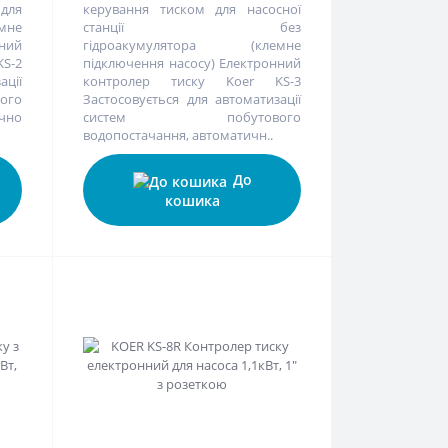
 для
керування тиском для насосної
мне
станції без
нний
гідроакумулятора (клемне
S-2
підключення насосу) Електронний
ації
контролер тиску Koer KS-3
го
Застосовується для автоматизації
чно
систем побутового
водопостачання, автоматичн..
До
кошика