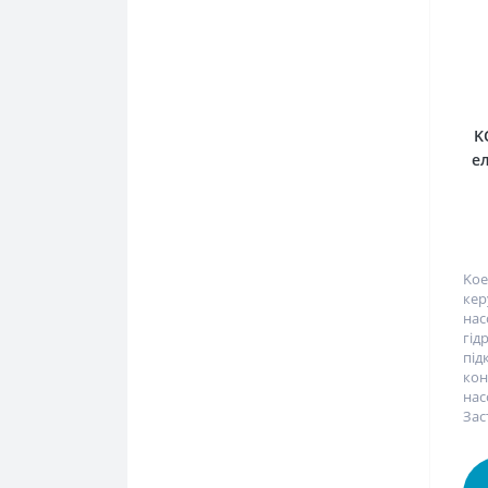
K
е
Koe
кер
нас
гі
під
кон
нас
Зас