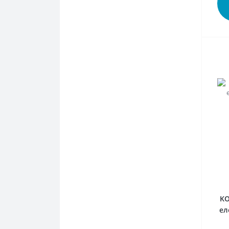
KO
ел