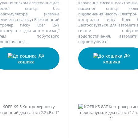
ування тиском електронне для
керування тиском електронне
сосної станції без
насосної станції (кле
дроакумулятора (клемне
підключення насосу) Електро
ключення насосу) Електронний
контролер тиску Koer K
нтролер тиску Koer KS-1
Застосовується для автоматиз
тосовується для автоматизації
систем побутово
истем побутового
водопостачання, автомати
опостачання, ..
підтримуючи п..
До
До
кошика
кошика