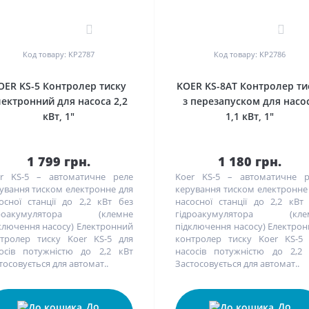
0
0
Код товару: KP2787
Код товару: KP2786
OER KS-5 Контролер тиску
KOER KS-8AT Контролер ти
лектронний для насоса 2,2
з перезапуском для насо
кВт, 1"
1,1 кВт, 1"
1 799 грн.
1 180 грн.
r KS-5 – автоматичне реле
Koer KS-5 – автоматичне р
ування тиском електронне для
керування тиском електронне
осної станції до 2,2 кВт без
насосної станції до 2,2 кВт
дроакумулятора (клемне
гідроакумулятора (кле
ключення насосу) Електронний
підключення насосу) Електро
тролер тиску Koer KS-5 для
контролер тиску Koer KS-5
осів потужністю до 2,2 кВт
насосів потужністю до 2,2
тосовується для автомат..
Застосовується для автомат..
До
До