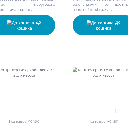
истем побутового
відключаючи при досягне
опостачання, авт..
верхньої межі тиску. ..
До
До
кошика
кошика
0
0
Код товару: VO4203
Код товару: VO4201