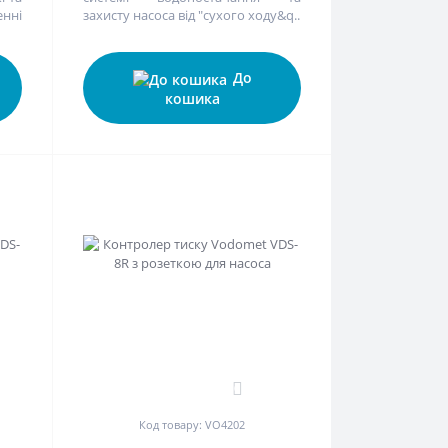
нні
захисту насоса від "сухого ходу&q..
До
кошика
0
Код товару: VO4202