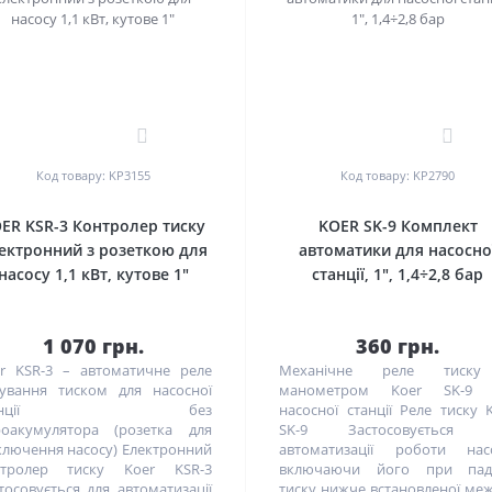
0
0
Код товару: KP3155
Код товару: KP2790
ER KSR-3 Контролер тиску
KOER SK-9 Комплект
ектронний з розеткою для
автоматики для насосно
насосу 1,1 кВт, кутове 1"
станції, 1", 1,4÷2,8 бар
1 070 грн.
360 грн.
r KSR-3 – автоматичне реле
Механічне реле тиск
ування тиском для насосної
манометром Koer SK-9 
танції без
насосної станції Реле тиску 
роакумулятора (розетка для
SK-9 Застосовується 
ключення насосу) Електронний
автоматизації роботи насо
нтролер тиску Koer KSR-3
включаючи його при паді
тосовується для автоматизації
тиску нижче встановленої меж