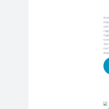
Koe
кер
на
гід
під
ко
Зас
с
вод