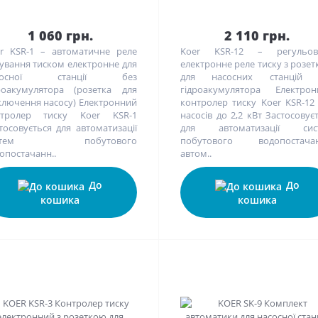
1 060 грн.
2 110 грн.
r KSR-1 – автоматичне реле
Koer KSR-12 – регульов
ування тиском електронне для
електронне реле тиску з розе
сосної станції без
для насосних станцій 
роакумулятора (розетка для
гідроакумулятора Електрон
ключення насосу) Електронний
контролер тиску Koer KSR-12
нтролер тиску Koer KSR-1
насосів до 2,2 кВт Застосовує
тосовується для автоматизації
для автоматизації сис
истем побутового
побутового водопостачан
опостачанн..
автом..
До
До
кошика
кошика