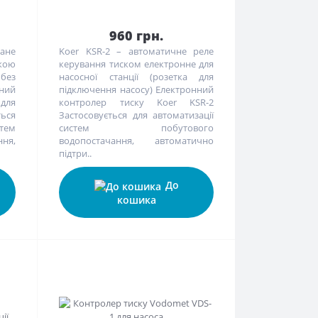
960 грн.
ане
Koer KSR-2 – автоматичне реле
ткою
керування тиском електронне для
без
насосної станції (розетка для
ний
підключення насосу) Електронний
 для
контролер тиску Koer KSR-2
ться
Застосовується для автоматизації
тем
систем побутового
ня,
водопостачання, автоматично
підтри..
До
кошика