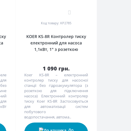
0
Код товару: KP2785
ску
KOER KS-8R Контролер тиску
са
електронний для насоса
1,1кВт, 1" з розеткою
1 090 грн.
еле
Koer KS-8R – електронний
 для
контролер тиску для насосної
 без
станції без гідроакумулятора (з
мне
розеткою для підключення
нний
насоса) Електронний контролер
 для
тиску Koer KS-8R Застосовується
 кВт
для автоматизації систем
побутового
водопостачання, автома..
До