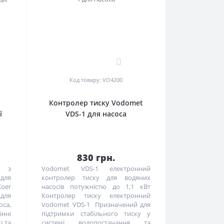
0
Код товару: VO4200
Контролер тиску Vodomet
ї
VDS-1 для насоса
830 грн.
у з
Vodomet VDS-1 електронний
для
контролер тиску для водяних
Koer
насосів потужністю до 1,1 кВт
для
Контролер тиску електронний
са,
Vodomet VDS-1 Призначений для
нні
підтримки стабільного тиску у
і та
системі водопостачання та