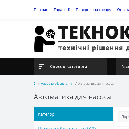
Про нас
Гаратнтії
Повернення товару
Оплат
Список категорій
Насосне обладнання
Автоматика для насоса
Автоматика для насоса
Категорії
Насосне обладнання (602)