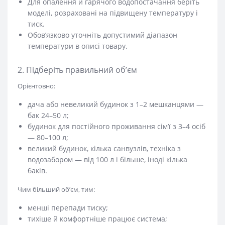
Для опалення й гарячого водопостачання беріть
моделі, розраховані на підвищену температуру і
тиск.
Обов’язково уточніть допустимий діапазон
температури в описі товару.
2. Підберіть правильний об’єм
Орієнтовно:
дача або невеликий будинок з 1–2 мешканцями —
бак 24–50 л;
будинок для постійного проживання сім’ї з 3–4 осіб
— 80–100 л;
великий будинок, кілька санвузлів, техніка з
водозабором — від 100 л і більше, іноді кілька
баків.
Чим більший об’єм, тим:
менші перепади тиску;
тихіше й комфортніше працює система;