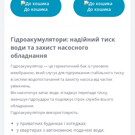
До кошика
До кошика
Гідроакумулятори: надійний тиск
води та захист насосного
обладнання
Гідроакумулятор — це герметичний бак із гумовою
мембраною, який слугує для підтримання стабільного тиску
в системі водопостачання та захисту насоса від частих
увімкнень.
Він накопичує запас води, згладжує перепади тиску,
зменшує гідроудари та подовжує строк служби всього
обладнання.
Гідроакумулятори використовують:
у приватних будинках і котеджах;
у квартирах з автономною подачею води;