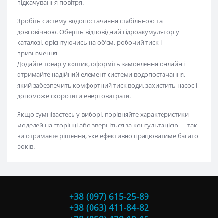
підкачування повітря.
Зробіть систему водопостачання стабільною та
довговічною. Оберіть відповідний гідроакумулятор у
каталозі, орієнтуючись на об’єм, робочий тиск і
призначення.
Додайте товар у кошик, оформіть замовлення онлайн і
отримайте надійний елемент системи водопостачання,
який забезпечить комфортний тиск води, захистить насос і
допоможе скоротити енерговитрати.
Якщо сумніваєтесь у виборі, порівняйте характеристики
моделей на сторінці або зверніться за консультацією — так
ви отримаєте рішення, яке ефективно працюватиме багато
років.
+38 (097) 615-25-89
+38 (063) 411-84-82