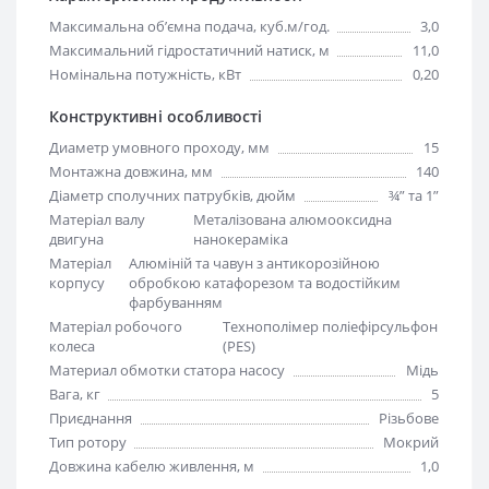
Максимальна обʼємна подача, куб.м/год.
3,0
Максимальний гідростатичний натиск, м
11,0
Номінальна потужність, кВт
0,20
Конструктивні особливості
Диаметр умовного проходу, мм
15
Монтажна довжина, мм
140
Діаметр сполучних патрубків, дюйм
¾” та 1”
Матеріал валу
Металізована алюмооксидна
двигуна
нанокераміка
Матеріал
Алюміній та чавун з антикорозійною
корпусу
обробкою катафорезом та водостійким
фарбуванням
Матеріал робочого
Технополімер поліефірсульфон
колеса
(PES)
Материал обмотки статора насосу
Мідь
Вага, кг
5
Приєднання
Різьбове
Тип ротору
Мокрий
Довжина кабелю живлення, м
1,0