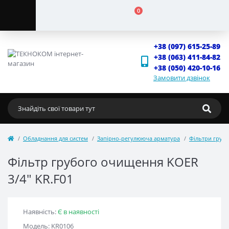
0
+38 (097) 615-25-89
+38 (063) 411-84-82
+38 (050) 420-10-16
Замовити дзвінок
Обладнання для систем
Запірно-регулююча арматура
Фільтри груб
Фільтр грубого очищення KOER
3/4" KR.F01
Наявність:
Є в наявності
Модель: KR0106