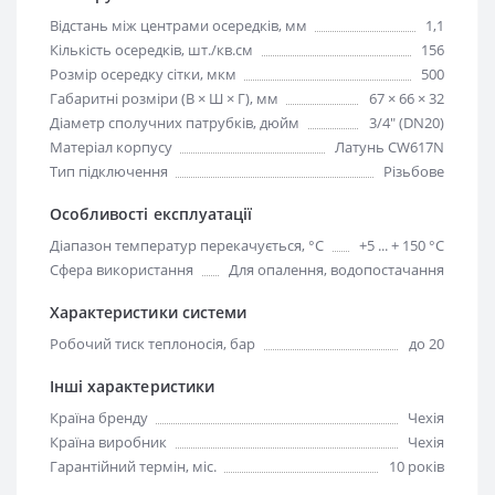
Відстань між центрами осередків, мм
1,1
Кількість осередків, шт./кв.см
156
Розмір осередку сітки, мкм
500
Габаритні розміри (В × Ш × Г), мм
67 × 66 × 32
Діаметр сполучних патрубків, дюйм
3/4" (DN20)
Матеріал корпусу
Латунь CW617N
Тип підключення
Різьбове
Особливості експлуатації
Діапазон температур перекачується, °С
+5 ... + 150 °C
Сфера використання
Для опалення, водопостачання
Характеристики системи
Робочий тиск теплоносія, бар
до 20
Інші характеристики
Країна бренду
Чехія
Країна виробник
Чехія
Гарантійний термін, міс.
10 років