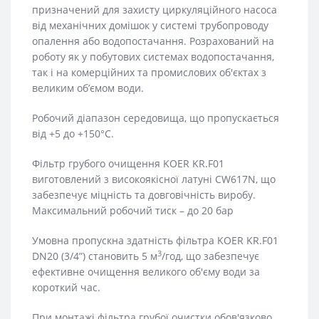
призначений для захисту циркуляційного насоса
від механічних домішок у системі трубопроводу
опалення або водопостачання. Розрахований на
роботу як у побутових системах водопостачання,
так і на комерційних та промислових об'єктах з
великим обʼємом води.
Робочий діапазон середовища, що пропускається
від +5 до +150°С.
Фільтр грубого очищення KOER KR.F01
виготовлений з високоякісної латуні CW617N, що
забезпечує міцність та довговічність виробу.
Максимальний робочий тиск – до 20 бар
Умовна пропускна здатність фільтра KOER KR.F01
3
DN20 (3/4”) становить 5 м
/год, що забезпечує
ефективне очищення великого об'єму води за
короткий час.
При монтажі фільтра грубої очистки обов'язково