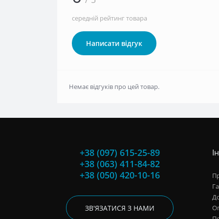
середній рейтинг товара
Написати відгук
Немає відгуків про цей товар.
+38 (097) 615-25-89
І
+38 (063) 411-84-82
+38 (050) 420-10-16
Пр
Га
До
ЗВ'ЯЗАТИСЯ З НАМИ
О
П