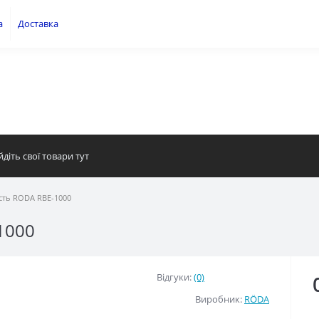
а
Доставка
сть RODA RBE-1000
1000
Відгуки:
(0)
Виробник:
RÖDA