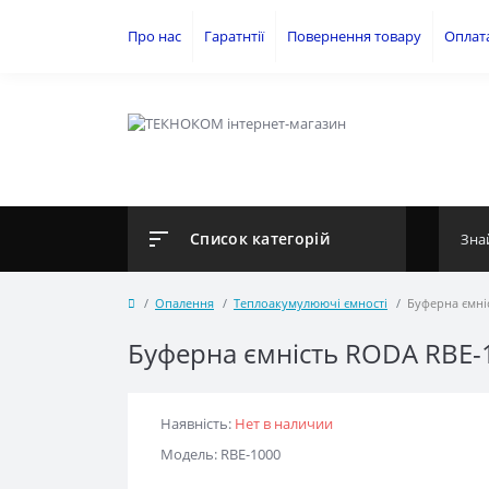
Про нас
Гаратнтії
Повернення товару
Оплат
Список категорій
Опалення
Теплоакумулюючі ємності
Буферна ємні
Буферна ємність RODA RBE-
Наявність:
Нет в наличии
Модель: RBE-1000