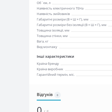
Об`єм, л
Наявність електричного ТЕНа
Наявність змійовиків
Габаритні розміри (В × Ш × Г), мм
Габаритні розміри без ізоляції (В × Ш × Г), мм
Товщина ізоляції, мм
Товщина стінки, мм
Вага, кг
Вид монтажу
Інші характеристики
Країна бренду
Країна виробник
Гарантійний термін, міс.
Відгуків
0
0
/ 5