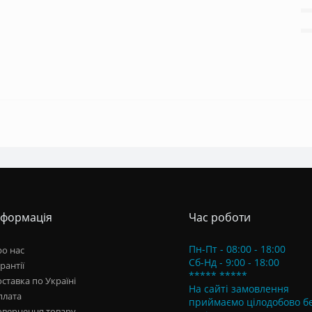
нформація
Час роботи
Пн-Пт - 08:00 - 18:00
о нас
Сб-Нд - 9:00 - 18:00
рантії
***** *****
ставка по Україні
На сайті замовлення
плата
приймаємо цілодобово б
овернення товару