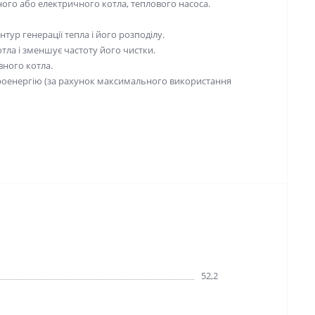
ого або електричного котла, теплового насоса.
тур генерації тепла і його розподілу.
тла і зменшує частоту його чистки.
ного котла.
троенергію (за рахунок максимального використання
52,2