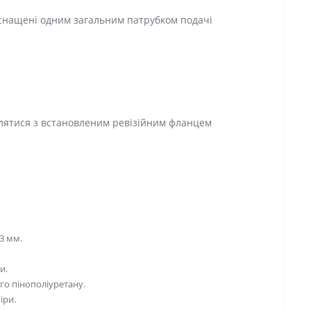
оснащені одним загальним патрубком подачі
влятися з встановленим ревізійним фланцем
 3 мм.
и.
го пінополіуретану.
іри.