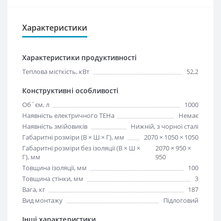
Характеристики
Характеристики продуктивності
Теплова місткість, кВт
52,2
Конструктивні особливості
Об`єм, л
1000
Наявність електричного ТЕНа
Немає
Наявність змійовиків
Нижній, з чорної сталі
Габаритні розміри (В × Ш × Г), мм
2070 × 1050 × 1050
Габаритні розміри без ізоляції (В × Ш ×
2070 × 950 ×
Г), мм
950
Товщина ізоляції, мм
100
Товщина стінки, мм
3
Вага, кг
187
Вид монтажу
Підлоговий
Інші характеристики