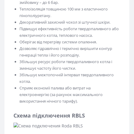
змійовику – до 6 бар.
Теплоізоляція товщиною 100 мм з еластичного
пінополіуретану.
Декоративний захисний чохол зі штучної шкіри.
Підвищує ефективність роботи твердопаливного або
електричного котла, теплового насоса.
Оберігає від перегріву системи опалення.
Дозволяє гідравлічно і термічно вирішити контур
генерації тепла і його розподілу.
Збільшує ресурс роботи твердопаливного котла і
зменшує частоту його чистки.
Збільшує межтопочній інтервал твердопаливного
котла.
Сприяє економії палива або витрат на
електроенергію (за рахунок максимального
використання нічного тарифу).
Схема підключення RBLS