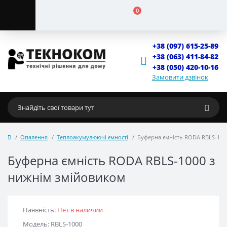
0
+38 (097) 615-25-89
+38 (063) 411-84-82
+38 (050) 420-10-16
Замовити дзвінок
Опалення
Теплоакумулюючі ємності
Буферна ємність RODA RBLS-100
Буферна ємність RODA RBLS-1000 з
нижнім змійовиком
Наявність:
Нет в наличии
Модель: RBLS-1000