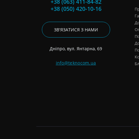
+38 (063) 411-84-82
+38 (050) 420-10-16
Пр
Га
До
ЗВ'ЯЗАТИСЯ З НАМИ
О
П
До
Дніпро, вул. Янтарна, 69
По
К
info@teknocom.ua
Б