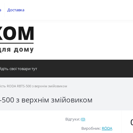
а
Доставка
ість RODA RBTS-500 з верхнім змійовиком
-500 з верхнім змійовиком
Відгуки:
(0)
Виробник:
RÖDA