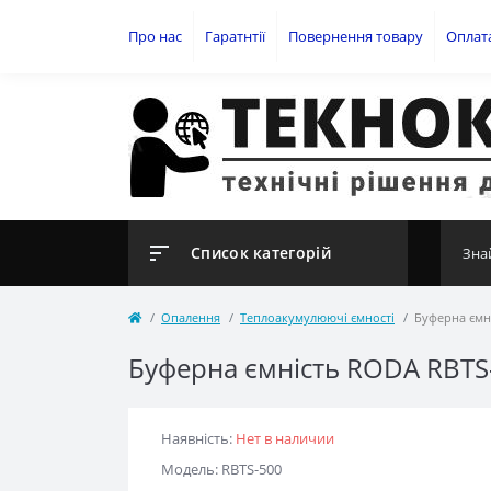
Про нас
Гаратнтії
Повернення товару
Оплат
Список категорій
Опалення
Теплоакумулюючі ємності
Буферна ємн
Буферна ємність RODA RBTS
Наявність:
Нет в наличии
Модель: RBTS-500