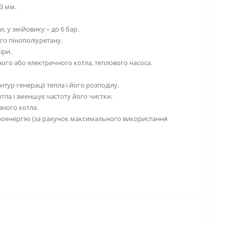
 3 мм.
 у змійовику – до 6 бар.
го пінополіуретану.
іри.
ого або електричного котла, теплового насоса.
тур генерації тепла і його розподілу.
тла і зменшує частоту його чистки.
ного котла.
троенергію (за рахунок максимального використання