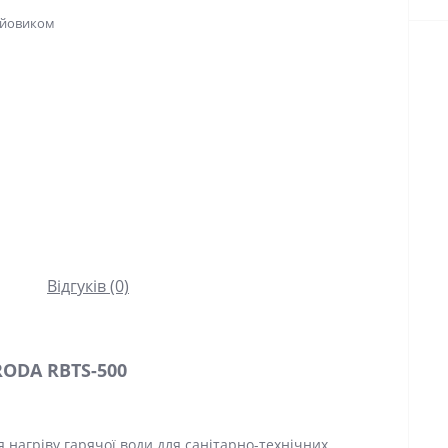
Відгуків (0)
RODA RBTS-500
я нагріву гарячої води для санітарно-технічних