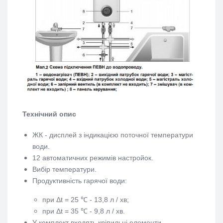
Технічний опис
ЖК - дисплей з індикацією поточної температури
води.
12 автоматичних режимів настройок.
Вибір температури.
Продуктивність гарячої води:
при Δt = 25 ℃ - 13,8 л / хв;
при Δt = 35 ℃ - 9,8 л / хв.
У комплект входять кріпильні елементи.