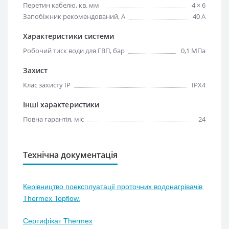
Перетин кабелю, кв. мм
4 × 6
Запобіжник рекомендований, А
40 А
Характеристики системи
Робочий тиск води для ГВП, бар
0,1 МПа
Захист
Клас захисту IP
IPX4
Інші характеристики
Повна гарантія, міс
24
Технічна документація
Керівництво поексплуатації проточних водонагрівачів
Thermex Topflow.
Сертифікат Thermex