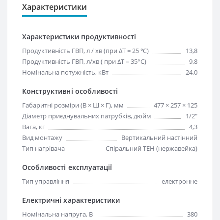
Характеристики
Характеристики продуктивності
Продуктивність ГВП, л / хв (при ΔT = 25 ℃)
13,8
Продуктивність ГВП, л/хв ( при ΔT = 35°C)
9,8
Номінальна потужність, кВт
24,0
Конструктивні особливості
Габаритні розміри (В × Ш × Г), мм
477 × 257 × 125
Діаметр приєднувальних патрубків, дюйм
1/2"
Вага, кг
4,3
Вид монтажу
Вертикальний настінний
Тип нагрівача
Спіральний ТЕН (нержавейка)
Особливості експлуатації
Тип управління
електронне
Електричні характеристики
Номінальна напруга, В
380